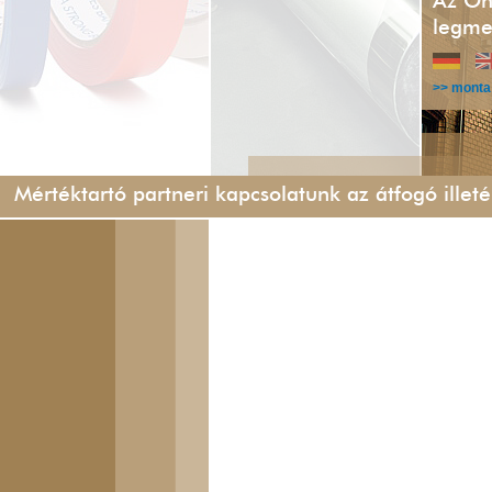
Az Ön
legme
>> monta
Mértéktartó partneri kapcsolatunk az átfogó ille