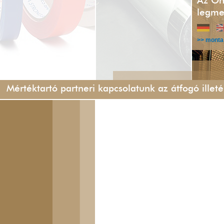
Az Ön
legme
>> monta
Mértéktartó partneri kapcsolatunk az átfogó ille