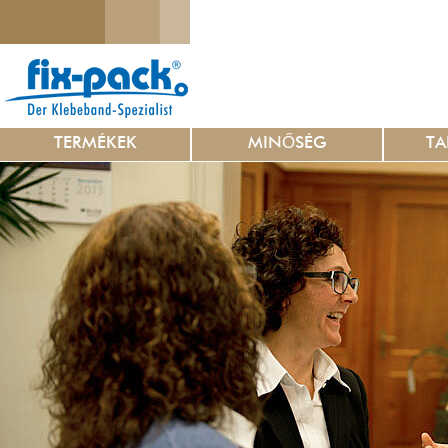
TERMÉKEK
MINŐSÉG
TA