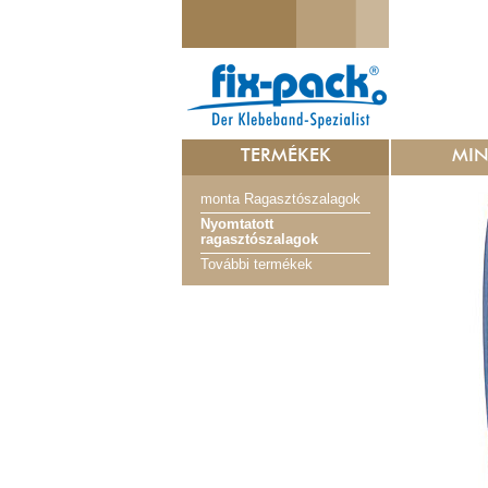
TERMÉKEK
MI
monta Ragasztószalagok
Nyomtatott
ragasztószalagok
További termékek