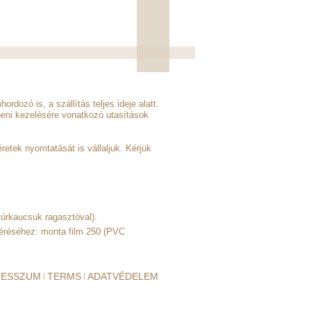
ozó is, a szállítás teljes ideje alatt.
zbeni kezelésére vonatkozó utasítások
etek nyomtatását is vállaljuk. Kérjük
úrkaucsuk ragasztóval).
éréséhez: monta film 250 (PVC
RESSZUM
TERMS
ADATVÉDELEM