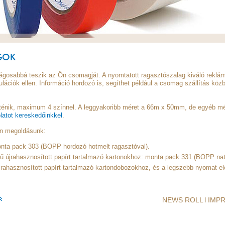
GOK
gosabbá teszik az Ön csomagját. A nyomtatott ragasztószalag kiváló reklámhord
ulációk ellen. Információ hordozó is, segíthet például a csomag szállítás kö
rténik, maximum 4 színnel. A leggyakoribb méret a 66m x 50mm, de egyéb mér
latot kereskedőinkkel
.
n megoldásunk:
ta pack 303 (BOPP hordozó hotmelt ragasztóval).
 újrahasznosított papírt tartalmazó kartonokhoz: monta pack 331 (BOPP nat
hasznosított papírt tartalmazó kartondobozokhoz, és a legszebb nyomat el
NEWS ROLL
IMP