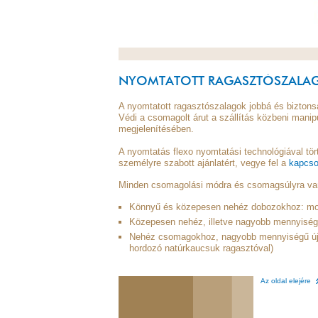
NYOMTATOTT RAGASZTÓSZALA
A nyomtatott ragasztószalagok jobbá és biztonsá
Védi a csomagolt árut a szállítás közbeni manip
megjelenítésében.
A nyomtatás flexo nyomtatási technológiával tö
személyre szabott ajánlatért, vegye fel a
kapcso
Minden csomagolási módra és csomagsúlyra va
Könnyű és közepesen nehéz dobozokhoz: mon
Közepesen nehéz, illetve nagyobb mennyiségű
Nehéz csomagokhoz, nagyobb mennyiségű újra
hordozó natúrkaucsuk ragasztóval)
Az oldal elejére