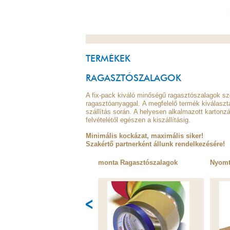
TERMÉKEK
RAGASZTÓSZALAGOK
A fix-pack kiváló minőségű ragasztószalagok szé
ragasztóanyaggal. A megfelelő termék kiválasztá
szállítás során. A helyesen alkalmazott kartonz
felvételétől egészen a kiszállításig.
Minimális kockázat, maximális siker!
Szakértő partnerként állunk rendelkezésére!
monta Ragasztószalagok
Nyomt