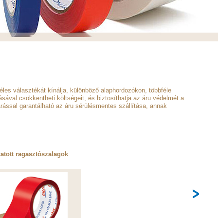
les választékát kínálja, különböző alaphordozókon, többféle
sával csökkentheti költségeit, és biztosíthatja az áru védelmét a
árással garantálható az áru sérülésmentes szállítása, annak
atott ragasztószalagok