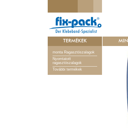
TERMÉKEK
MI
monta Ragasztószalagok
Nyomtatott
ragasztószalagok
További termékek