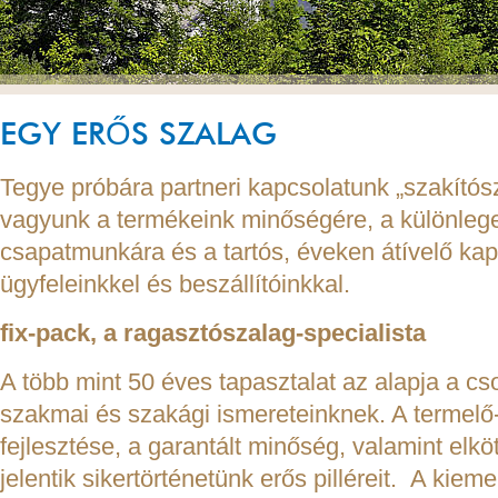
EGY ERŐS SZALAG
Tegye próbára partneri kapcsolatunk „szakítós
vagyunk a termékeink minőségére, a különlege
csapatmunkára és a tartós, éveken átívelő kap
ügyfeleinkkel és beszállítóinkkal.
fix-pack
, a ragasztószalag-specialista
A több mint 50 éves tapasztalat az alapja a c
szakmai és szakági ismereteinknek. A termel
fejlesztése, a garantált minőség, valamint elkö
jelentik sikertörténetünk erős pilléreit. A kie