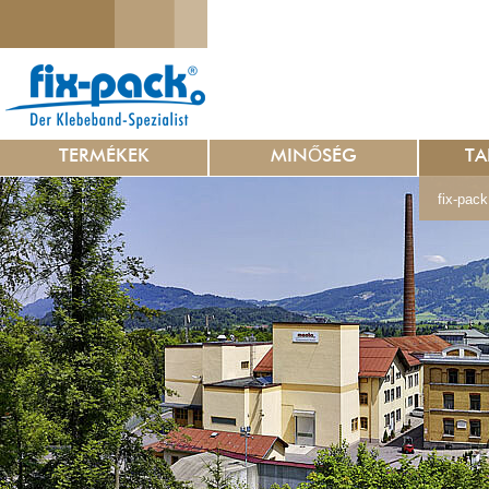
TERMÉKEK
MINŐSÉG
TA
fix-pack