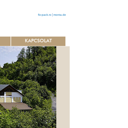
fix-pack.ro
monta.de
KAPCSOLAT