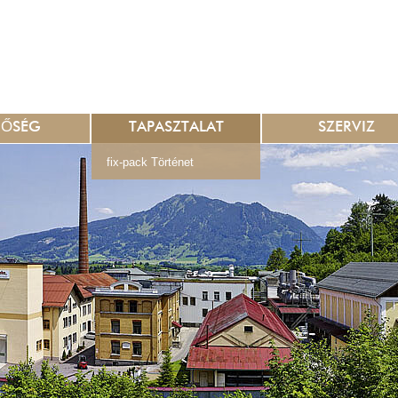
NŐSÉG
TAPASZTALAT
SZERVIZ
fix-pack Történet