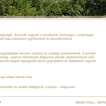
ilárdságát”. Büszkék vagyunk a termékeink minőségére, a különleges
lő kapcsolatainkra ügyfeleinkkel és beszállítóinkkal.
omagolóiparban elismert szakmai és szakági ismereteinknek. A termelő-
nőség, valamint elkötelezett dolgozóink jelentik sikertörténetünk erős
gasztószalagok legnagyobb német gyártójaként az alábbiakról vagyunk
kapcsolatot tartunk fenn
ereskedők és tovább feldolgozók számára – világszerte
NEWS ROLL
IMP