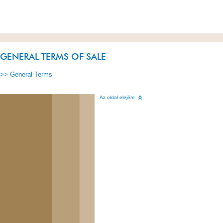
GENERAL TERMS OF SALE
>> General Terms
Az oldal elejére