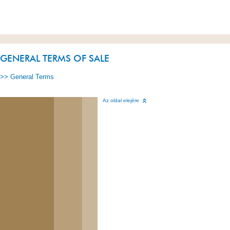
GENERAL TERMS OF SALE
>> General Terms
Az oldal elejére