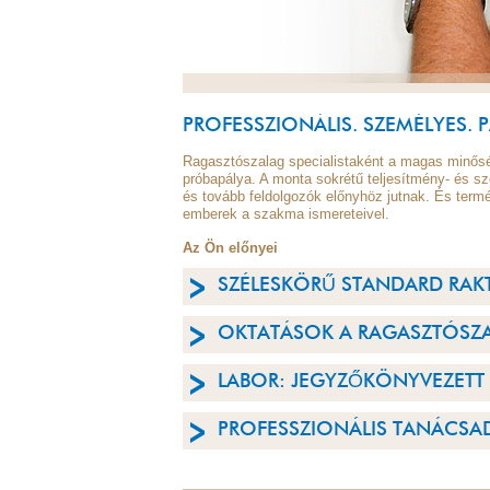
PROFESSZIONÁLIS. SZEMÉLYES. 
Ragasztószalag specialistaként a magas minős
próbapálya. A monta sokrétű teljesítmény- és
és tovább feldolgozók előnyhöz jutnak. És term
emberek a szakma ismereteivel.
Az Ön előnyei
SZÉLESKÖRŰ STANDARD RAK
OKTATÁSOK A RAGASZTÓSZA
LABOR: JEGYZŐKÖNYVEZETT
PROFESSZIONÁLIS TANÁCSA