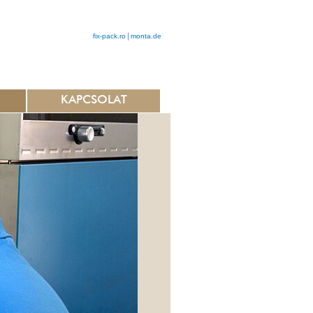
fix-pack.ro
monta.de
KAPCSOLAT