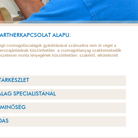
PARTNERKAPCSOLAT ALAPÚ.
égű csomagolószalagok gyárártásával számunkra nem ér véget a
 szervizajánlatának köszönhetően a csomagolóanyag szakkereskedők
észetesen monta lényegének köszönhetően: szakértő, elkötelezett
TÁRKÉSZLET
LAG SPECIALISTÁNÁL
 MINŐSÉG
DÁS