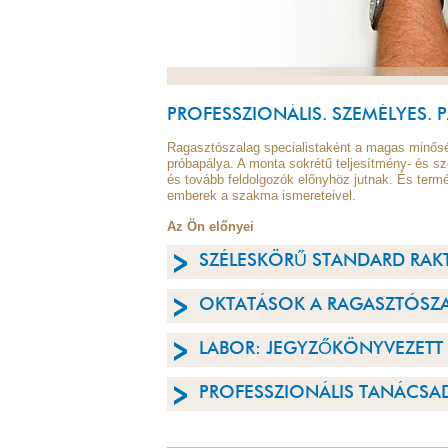
PROFESSZIONÁLIS. SZEMÉLYES. 
Ragasztószalag specialistaként a magas minős
próbapálya. A monta sokrétű teljesítmény- és
és tovább feldolgozók előnyhöz jutnak. És term
emberek a szakma ismereteivel.
Az Ön előnyei
SZÉLESKÖRŰ STANDARD RAK
OKTATÁSOK A RAGASZTÓSZA
LABOR: JEGYZŐKÖNYVEZETT
PROFESSZIONÁLIS TANÁCSA