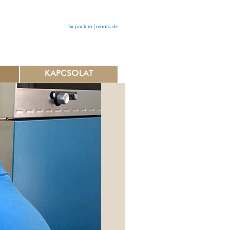
fix-pack.ro
monta.de
KAPCSOLAT