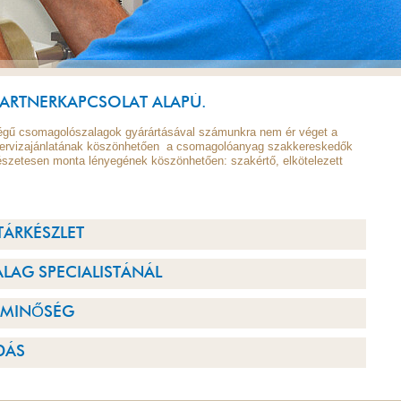
PARTNERKAPCSOLAT ALAPÚ.
égű csomagolószalagok gyárártásával számunkra nem ér véget a
 szervizajánlatának köszönhetően a csomagolóanyag szakkereskedők
észetesen monta lényegének köszönhetően: szakértő, elkötelezett
TÁRKÉSZLET
LAG SPECIALISTÁNÁL
 MINŐSÉG
DÁS