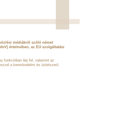
vközlési médiákról szóló német
nfoV) értelmében, az EU szolgáltatási
y funkcióban lép fel, valamint az
 ezzel a kereskedelmi és üzletszerű