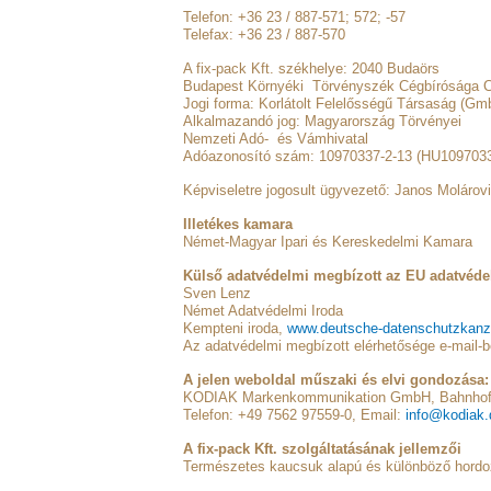
Telefon: +36 23 / 887-571; 572; -57
Telefax: +36 23 / 887-570
A fix-pack Kft. székhelye: 2040 Budaörs
Budapest Környéki Törvényszék Cégbírósága C
Jogi forma: Korlátolt Felelősségű Társaság (Gm
Alkalmazandó jog: Magyarország Törvényei
Nemzeti Adó- és Vámhivatal
Adóazonosító szám: 10970337-2-13 (HU109703
Képviseletre jogosult ügyvezető: Janos Moláro
Illetékes kamara
Német-Magyar Ipari és Kereskedelmi Kamara
Külső adatvédelmi megbízott az EU adatvédelm
Sven Lenz
Német Adatvédelmi Iroda
Kempteni iroda,
www.deutsche-datenschutzkanzl
Az adatvédelmi megbízott elérhetősége e-mail-
A jelen weboldal műszaki és elvi gondozása:
KODIAK Markenkommunikation GmbH, Bahnhof 1
Telefon: +49 7562 97559-0, Email:
info@kodiak.
A fix-pack Kft. szolgáltatásának jellemzői
Természetes kaucsuk alapú és különböző hord