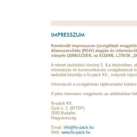
IMPRESSZUM
Kombinált impresszum (szolgáltató megjelölé
államszerződés (RStV) alapján és információk 
irányelv (2006/123/EK, az EU2006, L376/36 „D
A német távközlési törvény 5. §-a értelmében, a
információs és kommunikációs szolgáltatások ke
weboldal kezelője a fix-pack Kft., melynek képvi
Információk a szolgáltatási tájékoztatási kötele
A jelen internetes megjelenés az alábbiakban felt
fix-pack Kft.
Gyár u. 2. (BITEP)
2040 Budaörs
Magyarország
Email:
info@fix-pack.hu
Web:
www.fix-pack.hu