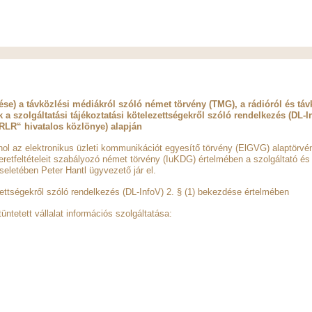
se) a távközlési médiákról szóló német törvény (TMG), a rádióról és tá
a szolgáltatási tájékoztatási kötelezettségekről szóló rendelkezés (DL-I
RLR“ hivatalos közlönye) alapján
hol az elektronikus üzleti kommunikációt egyesítő törvény (ElGVG) alaptörvén
retfeltételeit szabályozó német törvény (IuKDG) értelmében a szolgáltató és
seletében Peter Hantl ügyvezető jár el.
zettségekről szóló rendelkezés (DL-InfoV) 2. § (1) bekezdése értelmében
üntetett vállalat információs szolgáltatása: