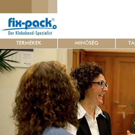
TERMÉKEK
MINŐSÉG
TA