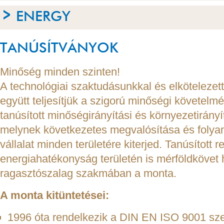
ENERGY
TANÚSÍTVÁNYOK
Minőség minden szinten!
A technológiai szaktudásunkkal és elkötelezet
együtt teljesítjük a szigorú minőségi követelm
tanúsított minőségirányítási és környezetirány
melynek következetes megvalósítása és folya
vállalat minden területére kiterjed. Tanúsított 
energiahatékonyság területén is mérföldkövet h
ragasztószalag szakmában a monta.
A monta kitüntetései:
1996 óta rendelkezik a DIN EN ISO 9001 szer