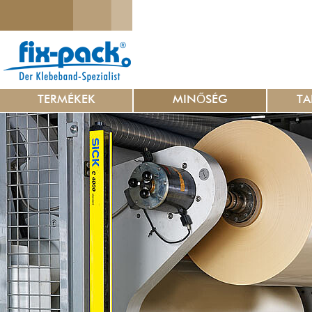
TERMÉKEK
MINŐSÉG
TA