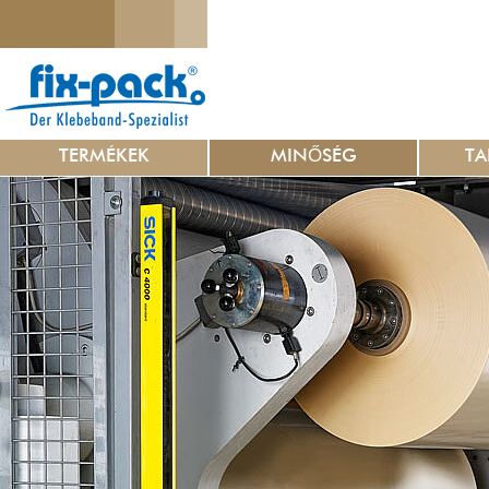
TERMÉKEK
MINŐSÉG
TA