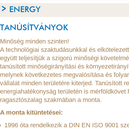
ENERGY
TANÚSÍTVÁNYOK
Minőség minden szinten!
A technológiai szaktudásunkkal és elkötelezet
együtt teljesítjük a szigorú minőségi követelm
tanúsított minőségirányítási és környezetirány
melynek következetes megvalósítása és folya
vállalat minden területére kiterjed. Tanúsított 
energiahatékonyság területén is mérföldkövet h
ragasztószalag szakmában a monta.
A monta kitüntetései:
1996 óta rendelkezik a DIN EN ISO 9001 szer