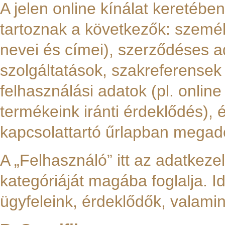
A jelen online kínálat keretéb
tartoznak a következők: személy
nevei és címei), szerződéses ad
szolgáltatások, szakreferensek n
felhasználási adatok (pl. online
termékeink iránti érdeklődés), é
kapcsolattartó űrlapban megado
A „Felhasználó” itt az adatkeze
kategóriáját magába foglalja. Id
ügyfeleink, érdeklődők, valamin