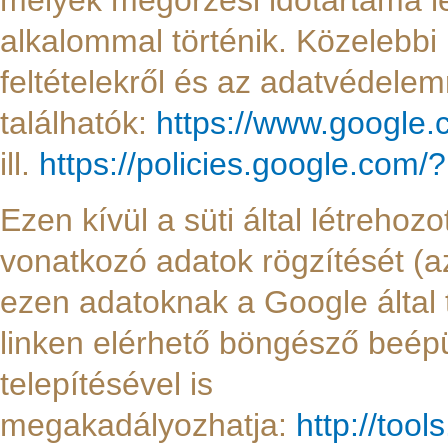
melyek megőrzési időtartama le
alkalommal történik. Közelebbi 
feltételekről és az adatvédele
találhatók:
https://www.google.
ill.
https://policies.google.com/
Ezen kívül a süti által létrehoz
vonatkozó adatok rögzítését (az
ezen adatoknak a Google által 
linken elérhető böngésző beépül
telepítésével is
megakadályozhatja:
http://too