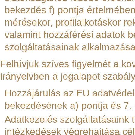
bekezdés f) pontja értelmében
mérésekor, profilalkotáskor re
valamint hozzáférési adatok b
szolgáltatásainak alkalmazása
Felhívjuk szíves figyelmét a 
irányelvben a jogalapot szabál
Hozzájárulás az EU adatvédelm
bekezdésének a) pontja és 7. 
Adatkezelés szolgáltatásaink 
intézkedések végrehajtása cél