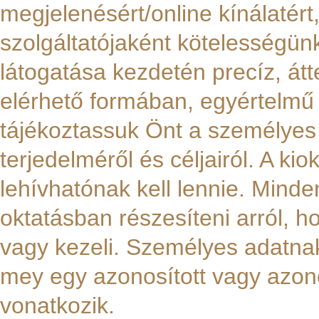
megjelenésért/online kínálatért,
szolgáltatójaként kötelességün
látogatása kezdetén precíz, átt
elérhető formában, egyértelmű 
tájékoztassuk Önt a személyes 
terjedelméről és céljairól. A ki
lehívhatónak kell lennie. Minde
oktatásban részesíteni arról, h
vagy kezeli. Személyes adatna
mey egy azonosított vagy azon
vonatkozik.