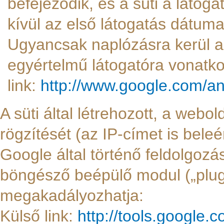
befejeződik, és a süti a látoga
kívül az első látogatás dátuma
Ugyancsak naplózásra kerül 
egyértelmű látogatóra vonatk
link:
http://www.google.com/an
A süti által létrehozott, a web
rögzítését (az IP-címet is bele
Google által történő feldolgozás
böngésző beépülő modul („plug-i
megakadályozhatja:
Külső link:
http://tools.google