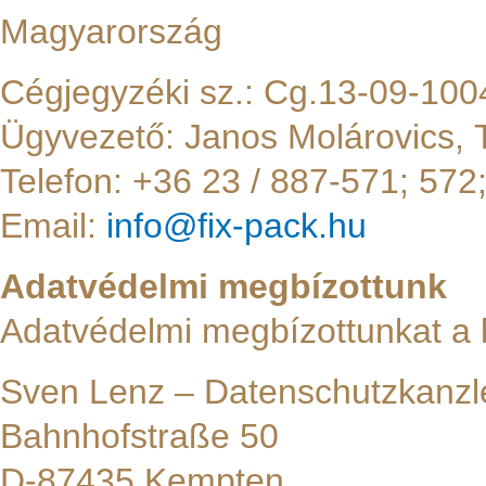
Magyarország
Cégjegyzéki sz.: Cg.13-09-10
Ügyvezető: Janos Molárovics,
Telefon: +36 23 / 887-571; 572;
Email:
info@fix-pack.hu
Adatvédelmi megbízottunk
Adatvédelmi megbízottunkat a 
Sven Lenz – Datenschutzkanz
Bahnhofstraße 50
D-87435 Kempten