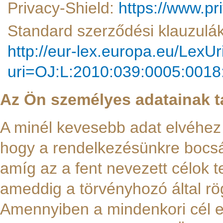
Privacy-Shield:
https://www.pri
Standard szerződési klauzulák
http://eur-lex.europa.eu/LexU
uri=OJ:L:2010:039:0005:001
Az Ön személyes adatainak tá
A minél kevesebb adat elvéhez t
hogy a rendelkezésünkre bocsát
amíg az a fent nevezett célok 
ameddig a törvényhozó által rög
Amennyiben a mindenkori cél elé