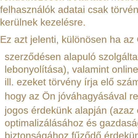
felhasználók adatai csak törv
kerülnek kezelésre.
Ez azt jelenti, különösen ha az
szerződésen alapuló szolgálta
lebonyolítása), valamint online
ill. ezeket törvény írja elő sz
hogy az Ön jóváhagyásával re
jogos érdekünk alapján (azaz 
optimalizálásához és gazdas
biztonságához fűződő érdekün