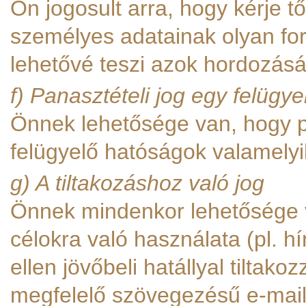
Ön jogosult arra, hogy kérje t
személyes adatainak olyan fo
lehetővé teszi azok hordozásá
f) Panasztételi jog egy felügy
Önnek lehetősége van, hogy p
felügyelő hatóságok valamely
g) A tiltakozáshoz való jog
Önnek mindenkor lehetősége v
célokra való használata (pl. h
ellen jövőbeli hatállyal tilta
megfelelő szövegezésű e-mail