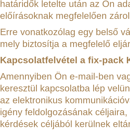
határidők letelte után az Ön ad
előírásoknak megfelelően zárolás
Erre vonatkozólag egy belső váll
mely biztosítja a megfelelő eljá
Kapcsolatfelvétel a fix-pack Kf
Amennyiben Ön e-mail-ben vagy
keresztül kapcsolatba lép velün
az elektronikus kommunikációva
igény feldolgozásának céljaira
kérdések céljából kerülnek eltá