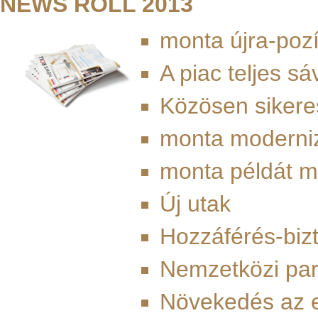
NEWS ROLL 2013
monta újra-poz
A piac teljes s
Közösen sikere
monta moderni
monta példát m
Új utak
Hozzáférés-bizt
Nemzetközi par
Növekedés az 