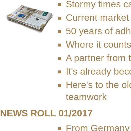
Stormy times ca
Current market
50 years of ad
Where it count
A partner from 
It's already bec
Here's to the o
teamwork
NEWS ROLL 01/2017
From Germany t