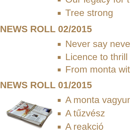
Tree strong
NEWS ROLL 02/2015
Never say neve
Licence to thrill
From monta wit
NEWS ROLL 01/2015
A monta vagyu
A tűzvész
A reakció