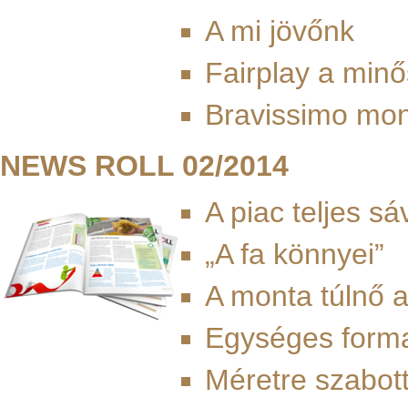
A mi jövőnk
Fairplay a minő
Bravissimo mo
NEWS ROLL 02/2014
A piac teljes s
„A fa könnyei”
A monta túlnő a
Egységes forma
Méretre szabot