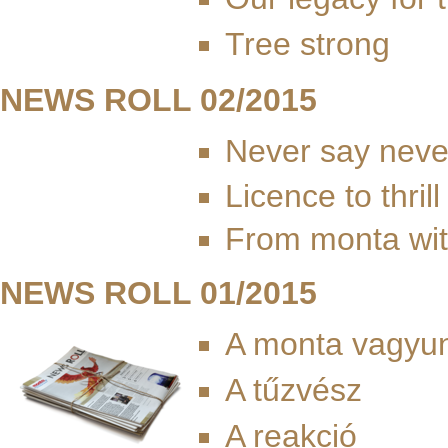
Tree strong
NEWS ROLL 02/2015
Never say neve
Licence to thrill
From monta wit
NEWS ROLL 01/2015
A monta vagyu
A tűzvész
A reakció