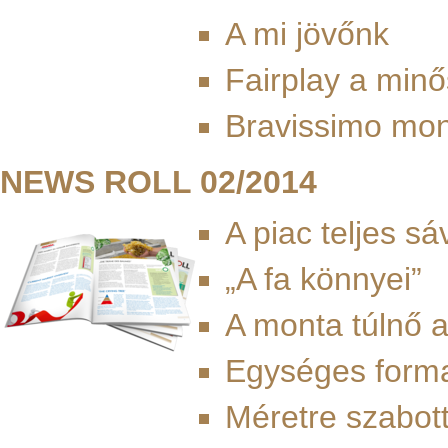
A mi jövőnk
Fairplay a minő
Bravissimo mo
NEWS ROLL 02/2014
A piac teljes s
„A fa könnyei”
A monta túlnő a
Egységes forma
Méretre szabot