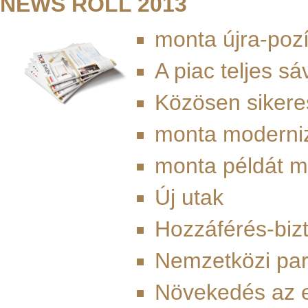
NEWS ROLL 2013
monta újra-poz
A piac teljes s
Közösen sikere
monta moderni
monta példát m
Új utak
Hozzáférés-bizt
Nemzetközi par
Növekedés az 