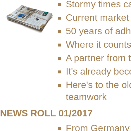
Stormy times ca
Current market
50 years of ad
Where it count
A partner from 
It's already bec
Here's to the o
teamwork
NEWS ROLL 01/2017
From Germany t