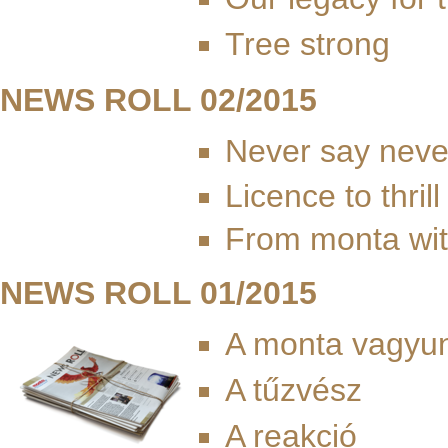
Tree strong
NEWS ROLL 02/2015
Never say neve
Licence to thrill
From monta wit
NEWS ROLL 01/2015
A monta vagyu
A tűzvész
A reakció