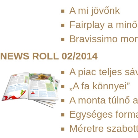
A mi jövőnk
Fairplay a minő
Bravissimo mo
NEWS ROLL 02/2014
A piac teljes s
„A fa könnyei”
A monta túlnő a
Egységes forma
Méretre szabot