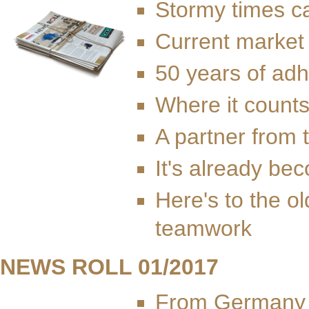
Stormy times ca
Current market
50 years of ad
Where it count
A partner from 
It's already bec
Here's to the o
teamwork
NEWS ROLL 01/2017
From Germany t