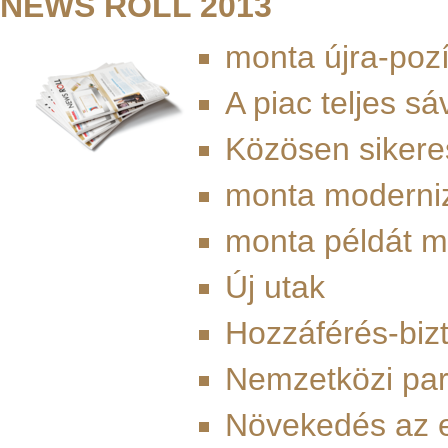
NEWS ROLL 2013
monta újra-poz
A piac teljes s
Közösen sikere
monta moderni
monta példát m
Új utak
Hozzáférés-bizt
Nemzetközi par
Növekedés az 