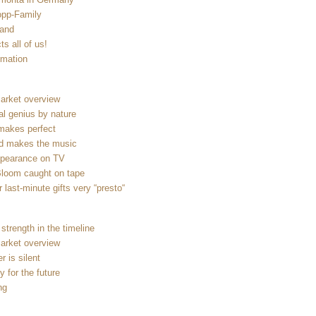
pp-Family
hand
ts all of us!
rmation
arket overview
al genius by nature
makes perfect
d makes the music
ppearance on TV
Bloom caught on tape
 last-minute gifts very “presto“
strength in the timeline
arket overview
r is silent
y for the future
ng