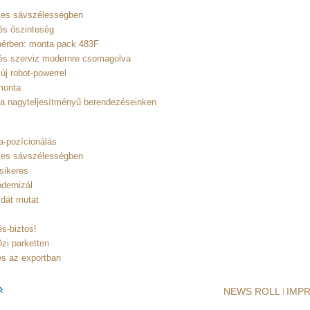
ljes sávszélességben
és őszinteség
hérben: monta pack 483F
és szerviz modernre csomagolva
új robot-powerrel
monta
 a nagyteljesítményű berendezéseinken
a-pozícionálás
ljes sávszélességben
sikeres
dernizál
dát mutat
s-biztos!
zi parketten
s az exportban
NEWS ROLL
IMP