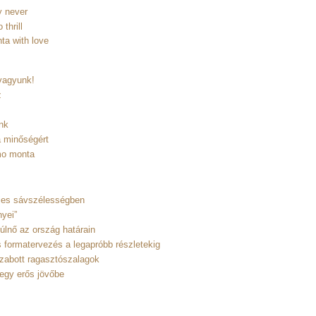
y never
 thrill
ta with love
vagyunk!
z
nk
a minőségért
mo monta
ljes sávszélességben
nyei”
úlnő az ország határain
formatervezés a legapróbb részletekig
zabott ragasztószalagok
egy erős jövőbe