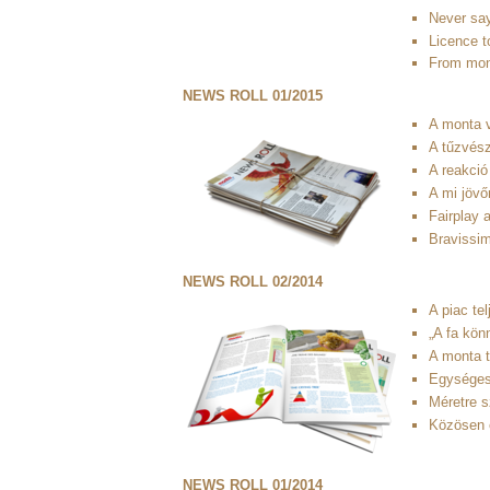
Never sa
Licence to
From mon
NEWS ROLL 01/2015
A monta 
A tűzvés
A reakció
A mi jövő
Fairplay 
Bravissi
NEWS ROLL 02/2014
A piac te
„A fa kön
A monta t
Egységes 
Méretre s
Közösen 
NEWS ROLL 01/2014