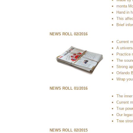
monta Mo
Hand in 
This affec
Brief info
NEWS ROLL 02/2016
Current m
A univers
Practice 
The soun
Strong a
Orlando 
Wrap your
NEWS ROLL 01/2016
The inner 
Current m
True powe
Our legac
Tree stro
NEWS ROLL 02/2015