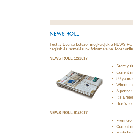
NEWS ROLL
Tudta? Évente kétszer megküldjük a NEWS ROLL m
cégünk és termelésünk folyamataiba. Most onli
NEWS ROLL 12/2017
Stormy ti
Current m
50 years 
Where it 
A partner
It's alrea
Here's to
NEWS ROLL 01/2017
From Germ
Current m
Made by 