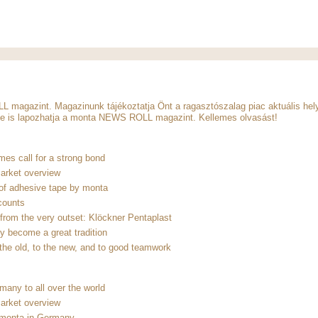
agazint. Magazinunk tájékoztatja Önt a ragasztószalag piac aktuális helyz
ne is lapozhatja a monta NEWS ROLL magazint. Kellemes olvasást!
mes call for a strong bond
arket overview
of adhesive tape by monta
counts
 from the very outset: Klöckner Pentaplast
dy become a great tradition
 the old, to the new, and to good teamwork
any to all over the world
arket overview
monta in Germany