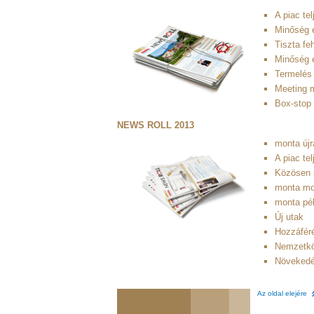
A piac te
Minőség 
Tiszta fe
Minőség 
Termelés 
Meeting 
Box-stop
NEWS ROLL 2013
monta újr
A piac te
Közösen 
monta mo
monta pél
Új utak
Hozzáféré
Nemzetkö
Növekedé
Az oldal elejére