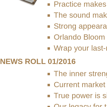
Practice makes
The sound mak
Strong appear
Orlando Bloom 
Wrap your last-
NEWS ROLL 01/2016
The inner streng
Current market
True power is s
Our legacy for 