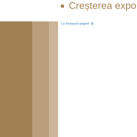
Creșterea expor
La începutul paginii