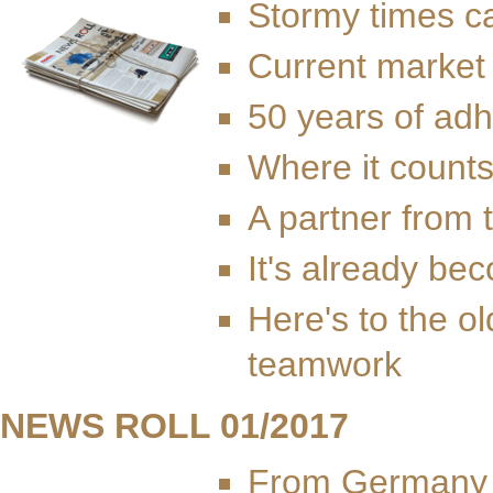
Stormy times ca
Current market
50 years of ad
Where it count
A partner from 
It's already bec
Here's to the o
teamwork
NEWS ROLL 01/2017
From Germany t